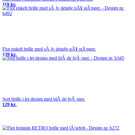
119 kr.
Flot enkelt brille med sÃ¸lv detalje pÃ¥ stÃ¦nger.
139 kr.
Sort brille i let design med blÃ¸de hjÃ¸rner.
129 kr.