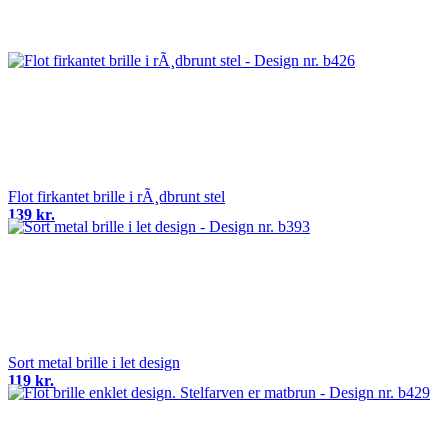
Flot firkantet brille i rÃ¸dbrunt stel
139 kr.
Sort metal brille i let design
119 kr.