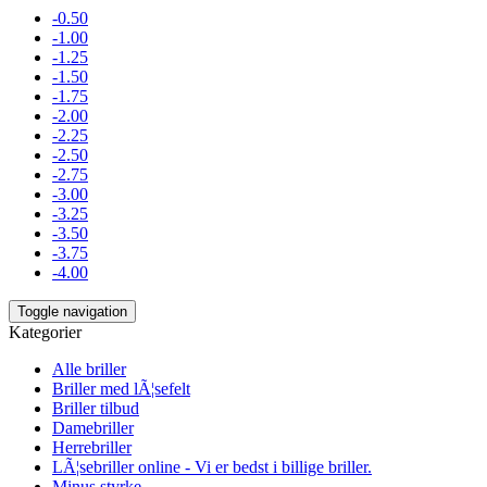
-0.50
-1.00
-1.25
-1.50
-1.75
-2.00
-2.25
-2.50
-2.75
-3.00
-3.25
-3.50
-3.75
-4.00
Toggle navigation
Kategorier
Alle briller
Briller med lÃ¦sefelt
Briller tilbud
Damebriller
Herrebriller
LÃ¦sebriller online - Vi er bedst i billige briller.
Minus styrke