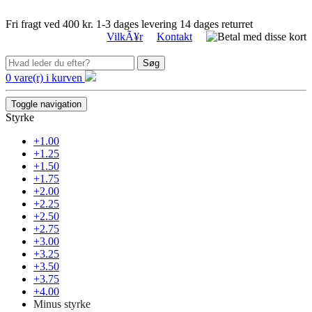
Fri fragt ved 400 kr.
1-3 dages levering
14 dages returret
VilkÃ¥r
Kontakt
Søg
0 vare(r) i kurven
Toggle navigation
Styrke
+1.00
+1.25
+1.50
+1.75
+2.00
+2.25
+2.50
+2.75
+3.00
+3.25
+3.50
+3.75
+4.00
Minus styrke