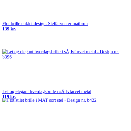
Flot brille enklet design. Stelfarven er matbrun
139 kr.
Let og elegant hverdagsbrille i sÃ¸lvfarvet metal
119 kr.